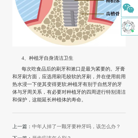
综合口腔检查
舒适洁牙
牙种植
正畸治疗
涂氟及窝沟封闭
4、种植牙自身清洁卫生
每次吃食品后的刷牙和漱口是最为紧要的。牙膏
树脂补牙
和牙刷方面，应选用刷毛较软的牙刷，并在使用前用
牙髓切除术
热水浸一下使其变得更软;种植牙有别于自然牙的牙
体与牙周关系，有必要对种植牙的四周进行特别清洁
根管治疗
和保护，这能延长种植体的寿命。
根面平整及刮治
影像CT
上一篇：
​中年人掉了一颗牙要种牙吗，该怎么办？
复杂拔牙