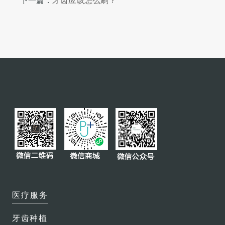
下一篇：
牙齿应该怎么刷？
微创复杂拔牙
瓷贴面
全口或部分义齿
牙冠及牙桥
智齿拔除
牙齿美白
磨牙保护套
特色服务
保险直付
医疗服务
会员俱乐部
牙齿种植
医生团队