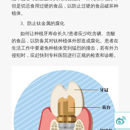
但是切忌食用过硬的食品，以防止过硬的食品破坏种
植体。
3、防止钛金属的腐化
首页
如何让种植牙寿命长久?患者应少吃含碘、含酸
的食品，以防备其对钛种植体外部造成腐化。患者在
关于我们
生活工作中要避免种植体受到猛烈的撞击，若有外力
医疗服务
侵犯时，应赶快到专科医院进行正规的检查和诊断。
微创植牙
牙齿矫正
美学修复
牙周治疗
牙体牙髓
儿童齿科