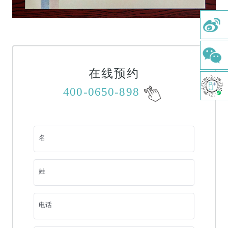
牙周治疗
牙体牙髓
儿童齿科
综合口腔检查
在线预约
舒适洁牙
400-0650-898
牙种植
正畸治疗
名
涂氟及窝沟封闭
树脂补牙
姓
牙髓切除术
电话
根管治疗