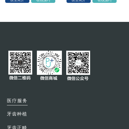
牙髓切除术
根管治疗
根面平整及刮治
影像CT
复杂拔牙
微创复杂拔牙
瓷贴面
全口或部分义齿
医疗服务
牙冠及牙桥
智齿拔除
牙齿种植
牙齿美白
牙齿正畸