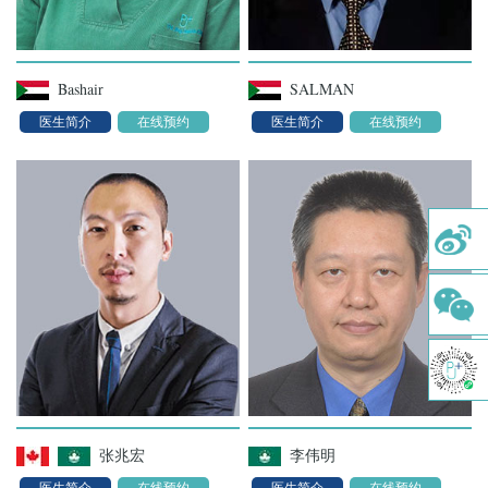
牙齿矫正
美学修复
Bashair
SALMAN
牙周治疗
医生简介
在线预约
医生简介
在线预约
牙体牙髓
儿童齿科
综合口腔检查
舒适洁牙
牙种植
正畸治疗
涂氟及窝沟封闭
张兆宏
李伟明
树脂补牙
医生简介
在线预约
医生简介
在线预约