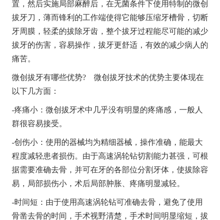
置，然后实施局部麻醉后，在无菌条件下使用特制的微创
拔牙刀，薄而锋利的工作端使得它能够压缩牙槽骨，切断
牙周膜，轻柔的拔除牙齿，整个拔牙过程能尽可能的减少
拔牙的伤害，容易操作，拔牙更舒适，有效的减少病人的
痛苦。
微创拔牙有哪些优势? 微创拔牙技术的优势主要体现在
以下几方面：
-疼痛小：微创拔牙术中几乎没有明显的疼痛感，一般人
群很容易接受。
-创伤小：使用的器械均为精细器械，操作准确，能最大
首页
程度减轻患者损伤。由于高速涡轮钻切割能力甚强，可根
据需要准确去骨，并可在牙的各部位分割牙体，使拔除容
关于我们
易，局部损伤小，术后局部肿胀、疼痛明显减轻。
医疗服务
-时间短：由于使用高速涡轮钻可准确去骨，避免了使用
微创植牙
骨凿去骨的时间，手术视野清楚，手术时间明显缩短，拔