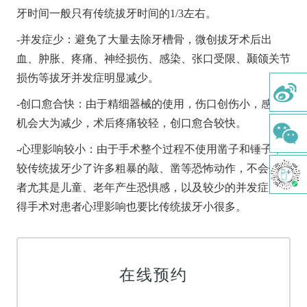
牙时间一般只有传统拔牙时间的1/3左右。
牙齿矫正
-并发症少：避免了大量去除牙槽骨，微创拔牙术后出
美学修复
血、肿胀、疼痛、神经损伤、感染、张口受限、颞颌关节
牙周治疗
损伤等拔牙并发症明显减少。
牙体牙髓
-创口愈合快：由于精细器械的使用，伤口创伤小，感染
机会大为减少，术后疼痛较轻，创口愈合较快。
儿童齿科
-心理影响较小：由于手术整个过程不使用凿子和锤子，
综合口腔检查
较传统拔牙少了许多粗暴的敲、凿等恐怖动作，不会使患
舒适洁牙
者尤其是儿童、老年产生恐惧感，以及较少的并发症，使
得手术对患者心理影响也要比传统拔牙小很多。
牙种植
正畸治疗
涂氟及窝沟封闭
在线预约
树脂补牙