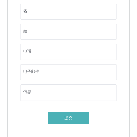
牙髓切除术
名
根管治疗
姓
根面平整及刮治
影像CT
电话
复杂拔牙
微创复杂拔牙
电子邮件
瓷贴面
信息
全口或部分义齿
牙冠及牙桥
提交
智齿拔除
牙齿美白