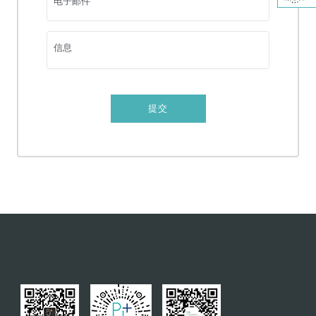
电子邮件
正畸治疗
涂氟及窝沟封闭
信息
树脂补牙
牙髓切除术
提交
根管治疗
根面平整及刮治
影像CT
复杂拔牙
微创复杂拔牙
瓷贴面
全口或部分义齿