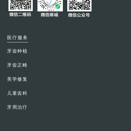
牙冠及牙桥
智齿拔除
牙齿美白
医疗服务
磨牙保护套
牙齿种植
特色服务
牙齿正畸
保险直付
会员俱乐部
美学修复
医生团队
儿童齿科
牙周治疗