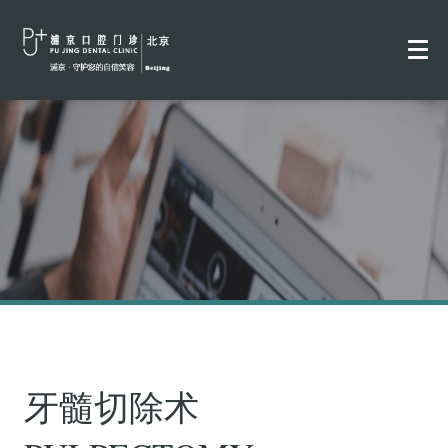
牙髓切除术