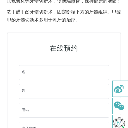
①氢氧化钙牙髓切断术，使断端愈合，保持健康的活髓；
关于我们
②甲醛甲酚牙髓切断术，固定断端下方的牙髓组织。甲醛
医疗服务
甲酚牙髓切断术多用于乳牙的治疗。
微创植牙
牙齿矫正
在线预约
美学修复
牙周治疗
名
牙体牙髓
儿童齿科
姓
综合口腔检查
舒适洁牙
电话
牙种植