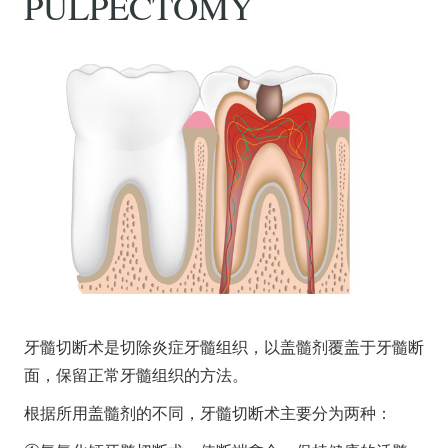
PULPECTOMY
牙髓切断术是切除炎症牙髓组织，以盖髓剂覆盖于牙髓断
面，保留正常牙髓组织的方法。
根据所用盖髓剂的不同，牙髓切断术主要分为两种：
首页